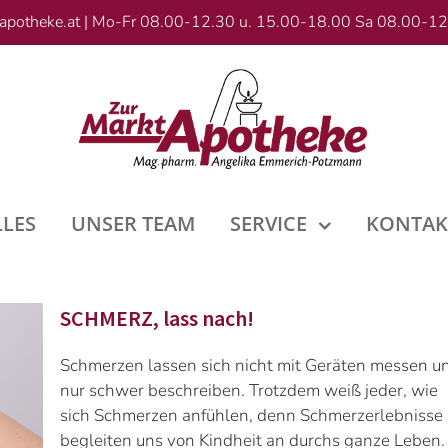
apotheke.at
|
Mo-Fr 08.00-12.30 u. 15.00-18.00 Sa 08.00-12
LLES
UNSER TEAM
SERVICE
KONTAK
SCHMERZ, lass nach!
Schmerzen lassen sich nicht mit Geräten messen u
nur schwer beschreiben. Trotzdem weiß jeder, wie
sich Schmerzen anfühlen, denn Schmerzerlebnisse
begleiten uns von Kindheit an durchs ganze Leben.