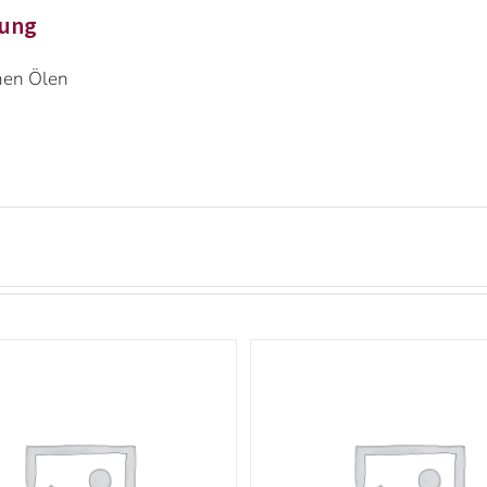
bung
hen Ölen