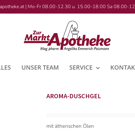
apotheke.at
|
Mo-Fr 08.00-12.30 u. 15.00-18.00 Sa 08.00-12
LLES
UNSER TEAM
SERVICE
KONTAK
AROMA-DUSCHGEL
mit ätherischen Ölen