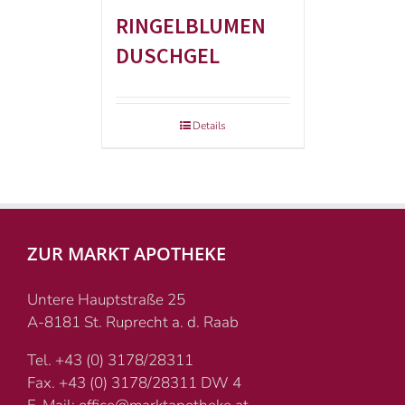
RINGELBLUMEN
DUSCHGEL
Details
ZUR MARKT APOTHEKE
Untere Hauptstraße 25
A-8181 St. Ruprecht a. d. Raab
Tel. +43 (0) 3178/28311
Fax. +43 (0) 3178/28311 DW 4