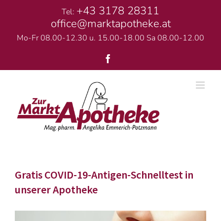
Skip
+43 3178 28311
Tel:
to
office@marktapotheke.at
content
Mo-Fr 08.00-12.30 u. 15.00-18.00 Sa 08.00-12.00
Facebook
Gratis COVID-19-Antigen-Schnelltest in
unserer Apotheke